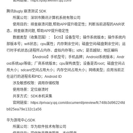
官网链接：https://pay.weixin.qq.com/
腾讯Bugly 崩溃测试 SDK
所属公司：深圳市腾讯计算机系统有限公司
使用目的：排查崩溃问题,帮助APP提升稳定性；判断当前进程的ANR状
态，排查崩溃问题, 帮助APP提升稳定性
数据类型（收集范围）：【iOS】设备型号；操作系统版本；操作系统内
部版本号；wifi状态；cpu属性；内存剩余空间；磁盘空间/磁盘剩余空间；运
行时手机状态(进程所占内存、虚拟内存等)；idfv；是否越狱；地区编码
【Android】手机型号；手机品牌；Android系统版本；Andr
oid系统api等级；厂商系统版本；cpu架构类型；设备是否root；磁盘空间占
用大小；sdcard空间占用大小；内存空间占用大小；网络类型；应用当前正
在运行的进程名和PID；Android ID
涉及敏感权限：调用存储权限
使用场景：定位崩溃时
共享方式：SDK本机采集
官网链接：https://privacy.qq.com/document/preview/fc748b3d96224fd
b825ea79e132c1a56
华为游戏中心SDK
所属公司：华为软件技术有限公司