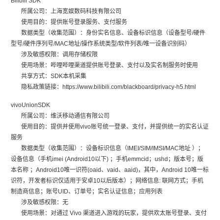
Bilibili SDK
所属公司：上海宽娱数码科技有限公司
使用目的：提供账号登录服务、支付服务
数据类型（收集范围）：身份实名信息、设备标识信息（设备型号/硬件
型号/硬件序列号/MAC地址/操作系统类型/软件列表/唯一设备识别码）
涉及敏感权限：调用存储权限
使用场景：哔哩哔哩渠道提供账号登录、支付以及实名制服务时使用
共享方式：SDK本机采集
隐私政策链接：https://www.bilibili.com/blackboard/privacy-h5.html
vivoUnionSDK
所属公司：维沃移动通信有限公司
使用目的：提供并使用vivo账号统一登录、支付，并提供统一的实名认证
服务
数据类型（收集范围）：设备标识信息（IMEI/SIM/IMSI/MAC地址 ）；
设备信息（手机imei (Android10以下) ；手机emmcid；ushd；版本号；版
本名称 ；Android10唯一识符(oaid、vaid、aaid)，其中，Android 10唯一标
识符，开发者标识仅适用于安卓10以后版本）；网络信息: 联网方式；手机
制造商信息；账号UID、订单号；实名认证信息；应用列表
涉及敏感权限：无
使用场景：对通过 Vivo 渠道进入游戏的玩家，提供欢太账号登录、支付